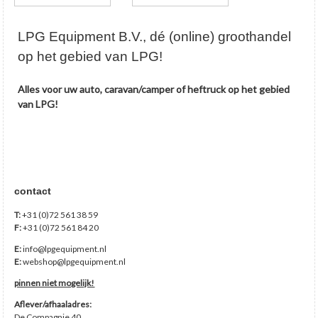
LPG Equipment B.V., dé (online) groothandel
op het gebied van LPG!
Alles voor uw auto, caravan/camper of heftruck op het gebied
van LPG!
contact
T:
+31 (0)72 561 38 59
F:
+31 (0)72 561 84 20
E:
info@lpgequipment.nl
E:
webshop@lpgequipment.nl
pinnen niet mogelijk!
Aflever/afhaaladres:
De Compagnie 40