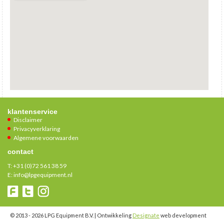
klantenservice
Disclaimer
Privacyverklaring
Algemene voorwaarden
contact
T:
+31 (0)72 561 38 59
E:
info@lpgequipment.nl
© 2013 - 2026 LPG Equipment B.V. | Ontwikkeling
Designate
web development