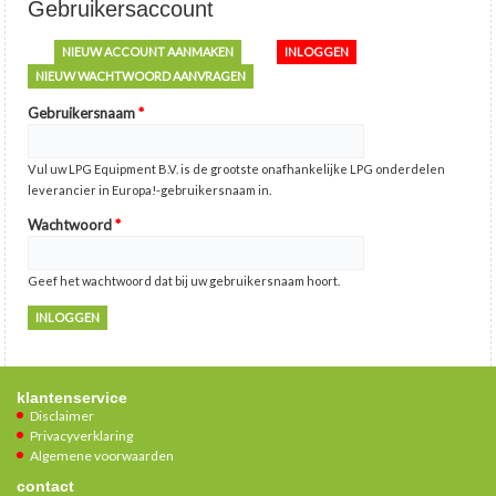
Gebruikersaccount
NIEUW ACCOUNT AANMAKEN
INLOGGEN
(ACTIEVE TABBLAD)
NIEUW WACHTWOORD AANVRAGEN
Gebruikersnaam
*
Vul uw LPG Equipment B.V. is de grootste onafhankelijke LPG onderdelen
leverancier in Europa!-gebruikersnaam in.
Wachtwoord
*
Geef het wachtwoord dat bij uw gebruikersnaam hoort.
klantenservice
Disclaimer
Privacyverklaring
Algemene voorwaarden
contact