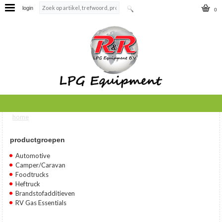
login
0
home
U bent hier
productgroepen
Automotive
Camper/Caravan
Foodtrucks
Heftruck
Brandstofadditieven
RV Gas Essentials