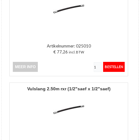
Artikelnummer:
025010
€ 77,26
incl. BTW
MEER INFO
vulslang 2.50m rxr (1/2"saef x 1/2"saef)