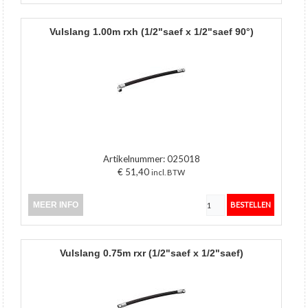
vulslang 1.00m rxh (1/2"saef x 1/2"saef 90°)
Artikelnummer:
025018
€ 51,40
incl. BTW
MEER INFO
vulslang 0.75m rxr (1/2"saef x 1/2"saef)