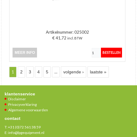
Artikelnummer:
025002
€ 41,72
incl. BTW
MEER INFO
Pagina's
1
2
3
4
5
…
volgende ›
laatste »
klantenservice
Disclaimer
Privacyverklaring
Algemene voorwaarden
contact
T:
+31 (0)72 561 38 59
E:
info@lpgequipment.nl