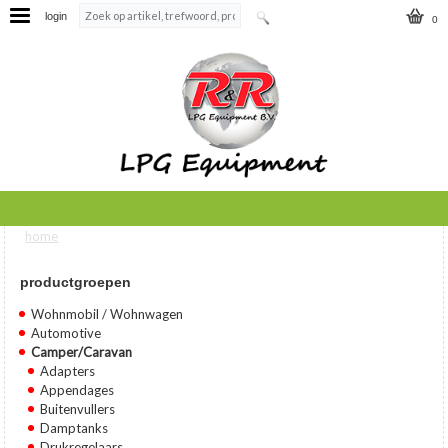
login
0
home
U bent hier
productgroepen
Wohnmobil / Wohnwagen
Automotive
Camper/Caravan
Adapters
Appendages
Buitenvullers
Damptanks
Drukregelaars