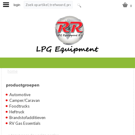
login
0
home
U bent hier
productgroepen
Automotive
Camper/Caravan
Foodtrucks
Heftruck
Brandstofadditieven
RV Gas Essentials