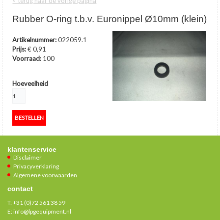
< terug naar de vorige pagina
Rubber O-ring t.b.v. Euronippel Ø10mm (klein)
Artikelnummer:
022059.1
Prijs:
€ 0,91
Voorraad:
100
Hoeveelheid
klantenservice
Disclaimer
Privacyverklaring
Algemene voorwaarden
contact
T:
+31 (0)72 561 38 59
E:
info@lpgequipment.nl