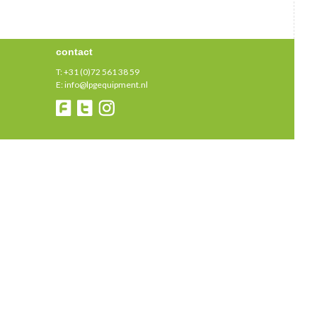
contact
T:
+31 (0)72 561 38 59
E:
info@lpgequipment.nl