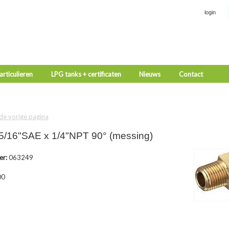
login
rticulieren
LPG tanks + certificaten
Nieuws
Contact
 de vorige pagina
5/16"SAE x 1/4"NPT 90° (messing)
er:
063249
00