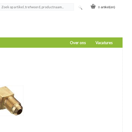
artikel(en)
0
Over ons
Vacatures