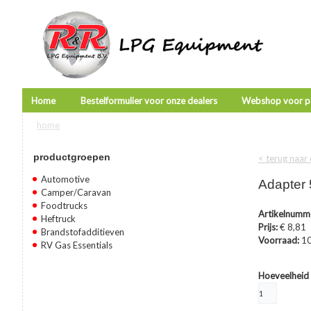
Home
Bestelformulier voor onze dealers
Webshop voor pa
home
U bent hier
productgroepen
< terug naar
Automotive
Adapter 
Camper/Caravan
Foodtrucks
Artikelnumm
Heftruck
Prijs:
€ 8,81
Brandstofadditieven
Voorraad:
1
RV Gas Essentials
Hoeveelheid