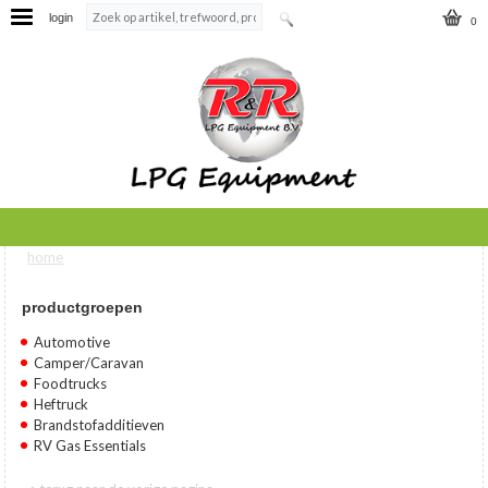
login
0
home
U bent hier
productgroepen
Automotive
Camper/Caravan
Foodtrucks
Heftruck
Brandstofadditieven
RV Gas Essentials