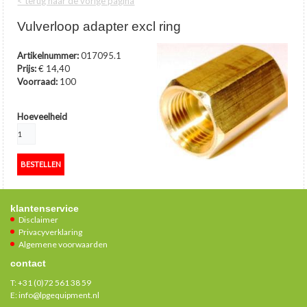
< terug naar de vorige pagina
Vulverloop adapter excl ring
Artikelnummer:
017095.1
Prijs:
€ 14,40
Voorraad:
100
Hoeveelheid
klantenservice
Disclaimer
Privacyverklaring
Algemene voorwaarden
contact
T:
+31 (0)72 561 38 59
E:
info@lpgequipment.nl