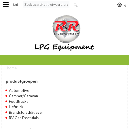
login
0
home
U bent hier
productgroepen
Automotive
Camper/Caravan
Foodtrucks
Heftruck
Brandstofadditieven
RV Gas Essentials