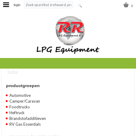
login
0
home
U bent hier
productgroepen
Automotive
Camper/Caravan
Foodtrucks
Heftruck
Brandstofadditieven
RV Gas Essentials