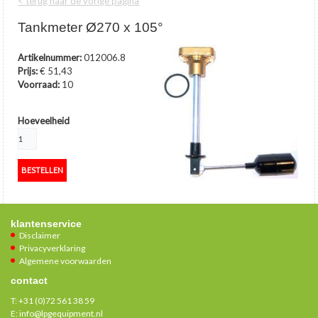
< terug naar de vorige pagina
Tankmeter Ø270 x 105°
Artikelnummer:
012006.8
Prijs:
€ 51,43
Voorraad:
10
Hoeveelheid
klantenservice
Disclaimer
Privacyverklaring
Algemene voorwaarden
contact
T:
+31 (0)72 561 38 59
E:
info@lpgequipment.nl