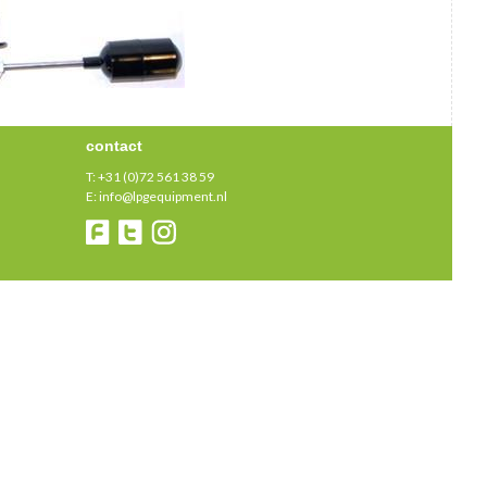
contact
T:
+31 (0)72 561 38 59
E:
info@lpgequipment.nl