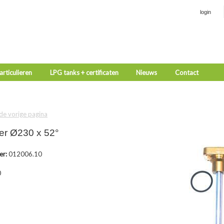
login
rticulieren
LPG tanks + certificaten
Nieuws
Contact
 de vorige pagina
er Ø230 x 52°
er:
012006.10
3
0