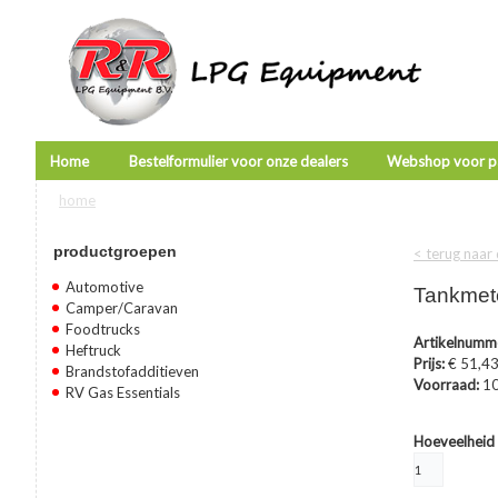
Home
Bestelformulier voor onze dealers
Webshop voor pa
home
U bent hier
productgroepen
< terug naar
Automotive
Tankmet
Camper/Caravan
Foodtrucks
Artikelnumm
Heftruck
Prijs:
€ 51,4
Brandstofadditieven
Voorraad:
1
RV Gas Essentials
Hoeveelheid