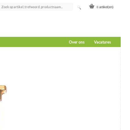
artikel(en)
0
Over ons
Vacatures