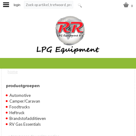
login
0
home
U bent hier
productgroepen
Automotive
Camper/Caravan
Foodtrucks
Heftruck
Brandstofadditieven
RV Gas Essentials