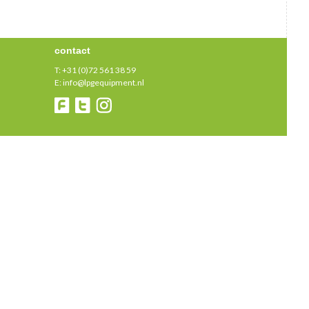
contact
T:
+31 (0)72 561 38 59
E:
info@lpgequipment.nl