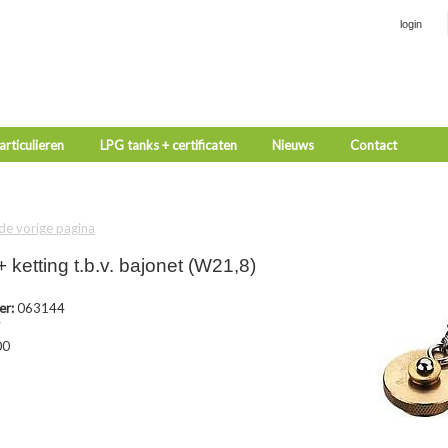
login
rticulieren
LPG tanks + certificaten
Nieuws
Contact
 de vorige pagina
 ketting t.b.v. bajonet (W21,8)
er:
063144
7
00