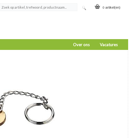
artikel(en)
0
Over ons
Vacatures