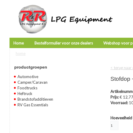
Home
Bestelformulier voor onze dealers
Webshop voor pa
home
U bent hier
productgroepen
< terug naar
Automotive
Stofdop +
Camper/Caravan
Foodtrucks
Artikelnumm
Heftruck
Prijs:
€ 12,7
Brandstofadditieven
Voorraad:
1
RV Gas Essentials
Hoeveelheid