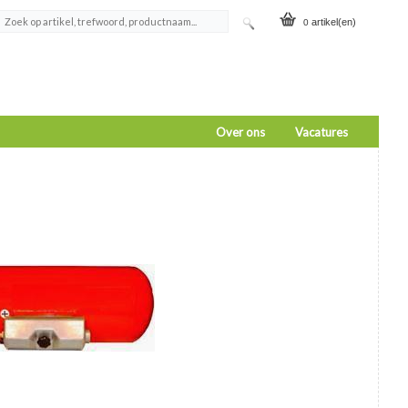
artikel(en)
0
Over ons
Vacatures