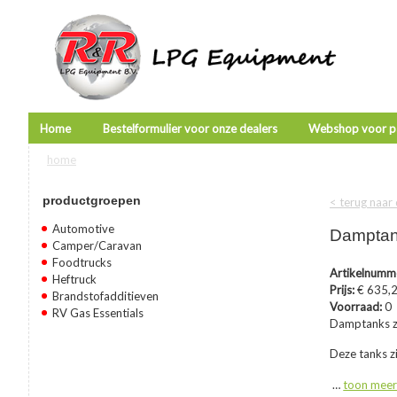
Home
Bestelformulier voor onze dealers
Webshop voor pa
home
U bent hier
productgroepen
< terug naar
Automotive
Damptan
Camper/Caravan
Foodtrucks
Artikelnumm
Heftruck
Prijs:
€ 635,
Brandstofadditieven
Voorraad:
0
RV Gas Essentials
Damptanks zi
Deze tanks z
…
toon mee