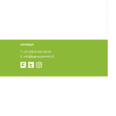
contact
T:
+31 (0)72 561 38 59
E:
info@lpgequipment.nl