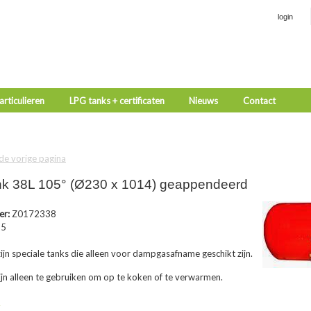
login
rticulieren
LPG tanks + certificaten
Nieuws
Contact
 de vorige pagina
k 38L 105° (Ø230 x 1014) geappendeerd
er:
Z0172338
25
jn speciale tanks die alleen voor dampgasafname geschikt zijn.
ijn alleen te gebruiken om op te koken of te verwarmen.
r