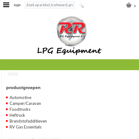
login
0
home
U bent hier
productgroepen
Automotive
Camper/Caravan
Foodtrucks
Heftruck
Brandstofadditieven
RV Gas Essentials