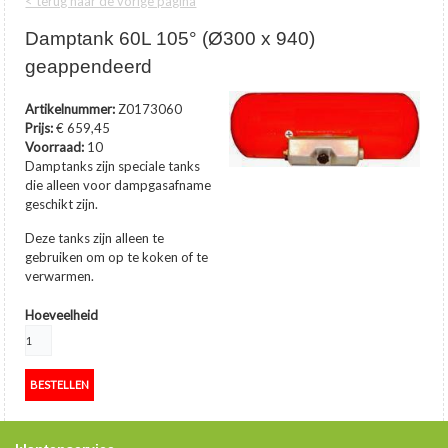
< terug naar de vorige pagina
Damptank 60L 105° (Ø300 x 940)
geappendeerd
Artikelnummer:
Z0173060
Prijs:
€ 659,45
Voorraad:
10
Damptanks zijn speciale tanks
die alleen voor dampgasafname
geschikt zijn.
Deze tanks zijn alleen te
gebruiken om op te koken of te
verwarmen.
…
toon meer
Hoeveelheid