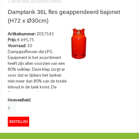
< terug naar de vorige pagina
Damptank 36L fles geappendeerd bajonet
(H72 x Ø30cm)
Artikelnummer:
Z017141
Prijs:
€ 695,75
Voorraad:
10
Dampgasflessen die LPG
Equipment in het assortiment
heeft zijn allen voorzien van een
80% vulklep. Deze klep zorgt er
voor dat er tijdens het tanken
niet meer dan 80% van de totale
inhoud in de tank komt. De
flessen mogen alleen
rechtopstaand gevuld en
Hoeveelheid
gebruikt worden.
…
toon meer