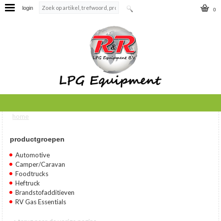
login
0
home
U bent hier
productgroepen
Automotive
Camper/Caravan
Foodtrucks
Heftruck
Brandstofadditieven
RV Gas Essentials