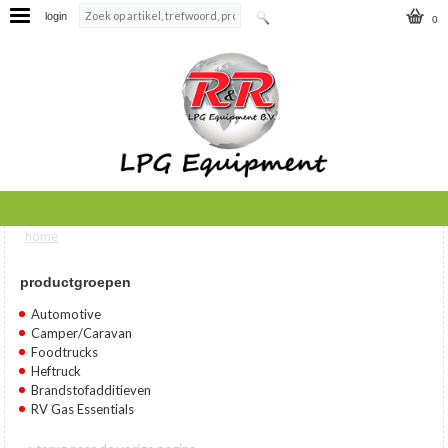
login
0
home
U bent hier
productgroepen
Automotive
Camper/Caravan
Foodtrucks
Heftruck
Brandstofadditieven
RV Gas Essentials