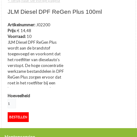
< terug naar de vorige pagina
JLM Diesel DPF ReGen Plus 100ml
Artikelnummer:
J02200
Prijs:
€ 14,48
Voorraad:
10
JLM Diesel DPF ReGen Plus
wordt aan de brandstof
toegevoegd en voorkomt dat
het roetfilter van dieselauto’s
verstopt. De hoge concentratie
werkzame bestanddelen in DPF
ReGen Plus zorgen ervoor dat
roet in het roetfilter bij een
lagere temperatuur en daarom
eerder en beter verbrand.
…
Hoeveelheid
toon meer
klantenservice