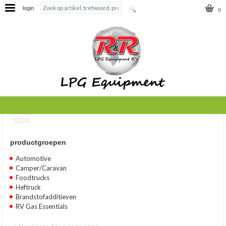
login
0
home
U bent hier
productgroepen
Automotive
Camper/Caravan
Foodtrucks
Heftruck
Brandstofadditieven
RV Gas Essentials