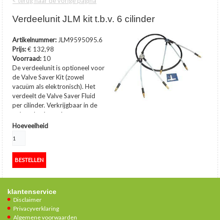
< terug naar de vorige pagina
Verdeelunit JLM kit t.b.v. 6 cilinder
Artikelnummer:
JLM9595095.6
Prijs:
€ 132,98
Voorraad:
10
De verdeelunit is optioneel voor
de Valve Saver Kit (zowel
vacuüm als elektronisch). Het
verdeelt de Valve Saver Fluid
per cilinder.
Verkrijgbaar in de
volgende uitvoeringen:
…
toon meer
Hoeveelheid
klantenservice
Disclaimer
Privacyverklaring
Algemene voorwaarden