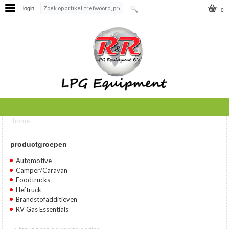
login
0
home
U bent hier
productgroepen
Automotive
Camper/Caravan
Foodtrucks
Heftruck
Brandstofadditieven
RV Gas Essentials