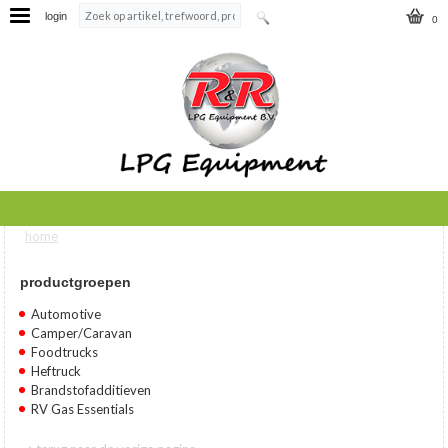
login
0
home
U bent hier
productgroepen
Automotive
Camper/Caravan
Foodtrucks
Heftruck
Brandstofadditieven
RV Gas Essentials