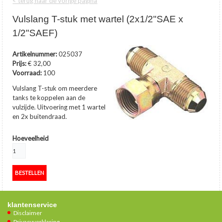
< terug naar de vorige pagina
Vulslang T-stuk met wartel (2x1/2"SAE x
1/2"SAEF)
Artikelnummer:
025037
Prijs:
€ 32,00
Voorraad:
100
Vulslang T-stuk om meerdere
tanks te koppelen aan de
vulzijde. Uitvoering met 1 wartel
en 2x buitendraad.
Hoeveelheid
klantenservice
Disclaimer
Privacyverklaring