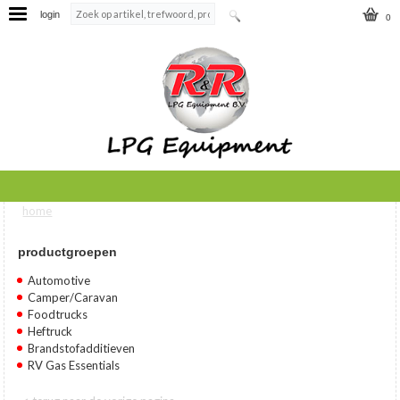
login
0
home
U bent hier
productgroepen
Automotive
Camper/Caravan
Foodtrucks
Heftruck
Brandstofadditieven
RV Gas Essentials