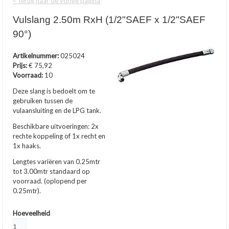
< terug naar de vorige pagina
Vulslang 2.50m RxH (1/2"SAEF x 1/2"SAEF
90°)
Artikelnummer:
025024
Prijs:
€ 75,92
Voorraad:
10
Deze slang is bedoelt om te
gebruiken tussen de
vulaansluiting en de LPG tank.
Beschikbare uitvoeringen: 2x
rechte koppeling of 1x recht en
1x haaks.
Lengtes variëren van 0.25mtr
tot 3.00mtr standaard op
voorraad. (oplopend per
0.25mtr).
Hoeveelheid