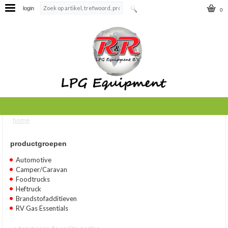
login
0
home
U bent hier
productgroepen
Automotive
Camper/Caravan
Foodtrucks
Heftruck
Brandstofadditieven
RV Gas Essentials