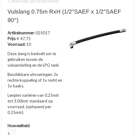
< terug naar de vorige pagina
Vulslang 0.75m RxH (1/2"SAEF x 1/2"SAEF
90°)
Artikelnummer:
025017
Prijs:
€ 47,75
Voorraad:
10
Deze slang is bedoelt om te
gebruiken tussen de
vulaansluiting en de LPG tank.
Beschikbare uitvoeringen: 2x
rechte koppeling of 1x recht en
1x haaks.
Lengtes variëren van 0.25mtr
tot 3.00mtr standaard op
voorraad. (oplopend per
0.25mtr).
Hoeveelheid