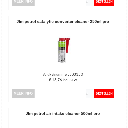
MEER INFO
jlm petrol catalytic converter cleaner 250ml pro
Artikelnummer:
J03150
€ 13,76
incl. BTW
MEER INFO
jlm petrol air intake cleaner 500ml pro