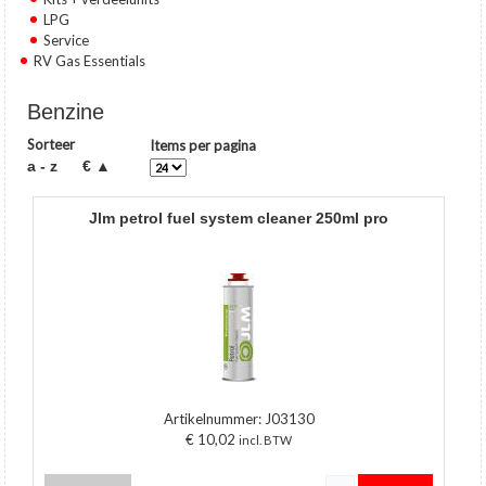
LPG
Service
RV Gas Essentials
Benzine
Sorteer
Items per pagina
a - z
€ ▲
jlm petrol fuel system cleaner 250ml pro
Artikelnummer:
J03130
€ 10,02
incl. BTW