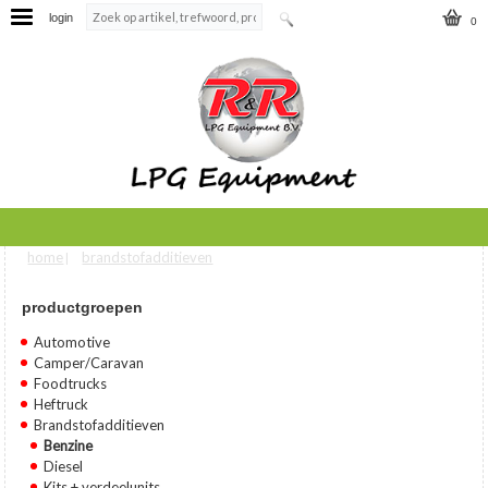
login
0
home
brandstofadditieven
U bent hier
|
productgroepen
Automotive
Camper/Caravan
Foodtrucks
Heftruck
Brandstofadditieven
Benzine
Diesel
Kits + verdeelunits