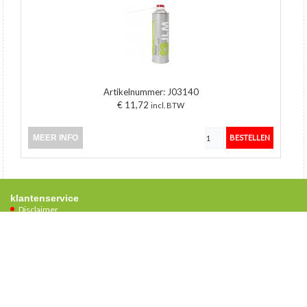
Artikelnummer:
J03140
€ 11,72
incl. BTW
MEER INFO
klantenservice
Disclaimer
Privacyverklaring
Algemene voorwaarden
contact
T:
+31 (0)72 561 38 59
E:
info@lpgequipment.nl