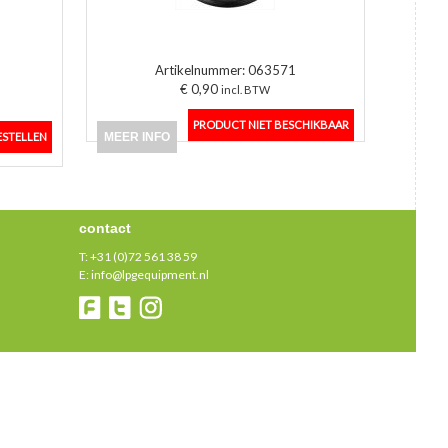
Artikelnummer:
063571
€ 0,90
incl. BTW
MEER INFO
contact
T:
+31 (0)72 561 38 59
E:
info@lpgequipment.nl