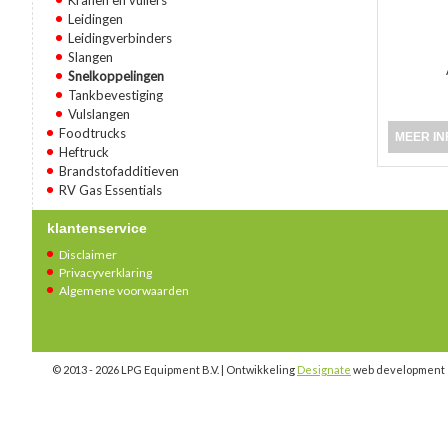
Leidingen
Leidingverbinders
Slangen
Snelkoppelingen
Tankbevestiging
Vulslangen
Foodtrucks
MEER IN
Heftruck
Brandstofadditieven
RV Gas Essentials
klantenservice
Disclaimer
Privacyverklaring
Algemene voorwaarden
© 2013 - 2026 LPG Equipment B.V. | Ontwikkeling
Designate
web development