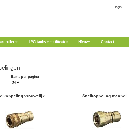
login
rticulieren
LPG tanks + certificaten
Nieuws
Contact
pelingen
Items per pagina
▲
nelkoppeling vrouwelijk
snelkoppeling manneli