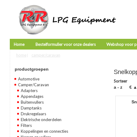
Home
Bestelformulier voor onze dealers
Webshop voor pa
home
camper/caravan
U bent hier
|
productgroepen
Snelkop
Automotive
Sorteer
Camper/Caravan
a - z
€ 
Adapters
Appendages
s
Buitenvullers
Damptanks
Drukregelaars
Elektrische onderdelen
Filters
Koppelingen en connecties
Kranen en vullers