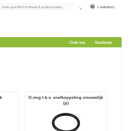
artikel(en)
0
Over ons
Vacatures
jk
o-ring t.b.v. snelkoppeling vrouwelijk
(p)