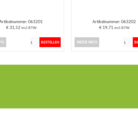
Artikelnummer:
063201
Artikelnummer:
063202
€ 31,52
€ 19,71
incl. BTW
incl. BTW
FO
MEER INFO