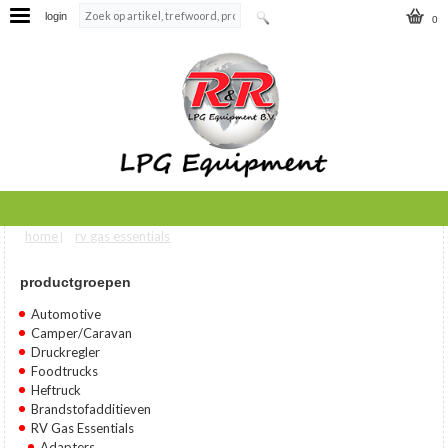
login
0
home
rv gas essentials
U bent hier
|
productgroepen
Automotive
Camper/Caravan
Druckregler
Foodtrucks
Heftruck
Brandstofadditieven
RV Gas Essentials
Adapters