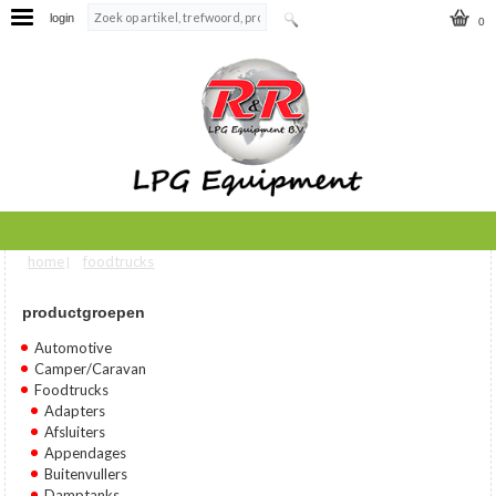
login
0
home
foodtrucks
U bent hier
|
productgroepen
Automotive
Camper/Caravan
Foodtrucks
Adapters
Afsluiters
Appendages
Buitenvullers
Damptanks