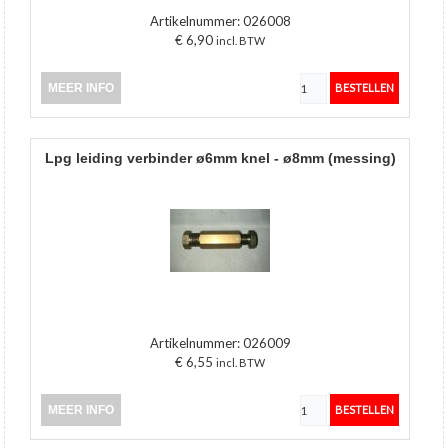
Artikelnummer:
026008
€ 6,90
incl. BTW
MEER INFO
lpg leiding verbinder ø6mm knel - ø8mm (messing)
Artikelnummer:
026009
€ 6,55
incl. BTW
MEER INFO