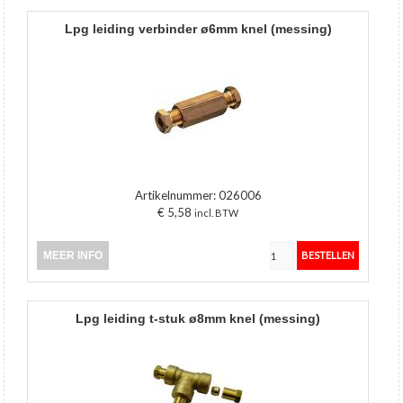
lpg leiding verbinder ø6mm knel (messing)
Artikelnummer:
026006
€ 5,58
incl. BTW
MEER INFO
lpg leiding t-stuk ø8mm knel (messing)