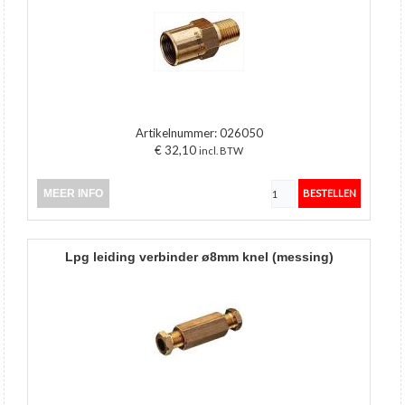
Artikelnummer:
026050
€ 32,10
incl. BTW
MEER INFO
lpg leiding verbinder ø8mm knel (messing)