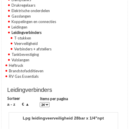
Drukregelaars
Elektrische onderdelen
Gasslangen
Koppelingen en connecties
Leidingen
Leidingverbinders
T-stukken
Veerveiligheid
Verbinders + afstellers
Tankbevestiging
Vulslangen
Heftruck
Brandstofadditieven
RV Gas Essentials
Leidingverbinders
Sorteer
Items per pagina
a - z
€ ▲
lpg leidingveerveiligheid 28bar x 1/4"npt