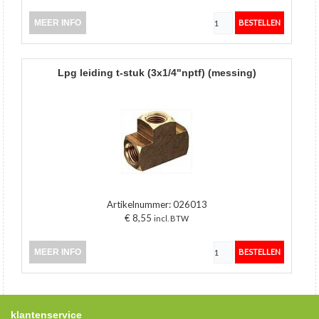
MEER INFO
lpg leiding t-stuk (3x1/4"nptf) (messing)
Artikelnummer:
026013
€ 8,55
incl. BTW
MEER INFO
klantenservice