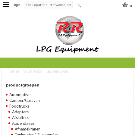
login
0
home
foodtrucks
appendages
U bent hier
|
|
productgroepen
Automotive
Camper/Caravan
Foodtrucks
Adapters
Afsluiters
Appendages
Afnamekranen
Tankmeter 12L dampfles