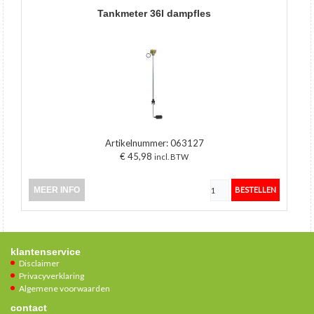
tankmeter 36l dampfles
Artikelnummer:
063127
€ 45,98
incl. BTW
MEER INFO
klantenservice
Disclaimer
Privacyverklaring
Algemene voorwaarden
contact